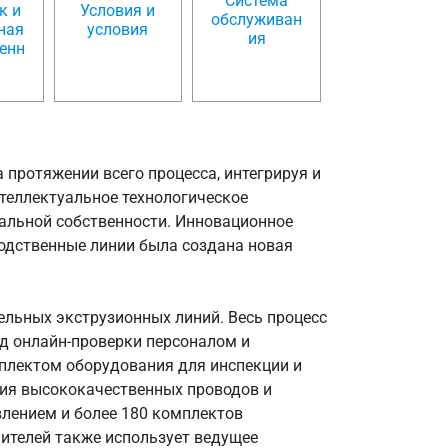
Система
к и
Условия и
обслуживан
ная
условия
ия
венн
 протяжении всего процесса, интегрируя и
теллектуальное технологическое
альной собственности. Инновационное
водственные линии была создана новая
ельных экструзионных линий. Весь процесс
од онлайн-проверки персоналом и
плектом оборудования для инспекции и
ния высококачественных проводов и
влением и более 180 комплектов
ителей также использует ведущее