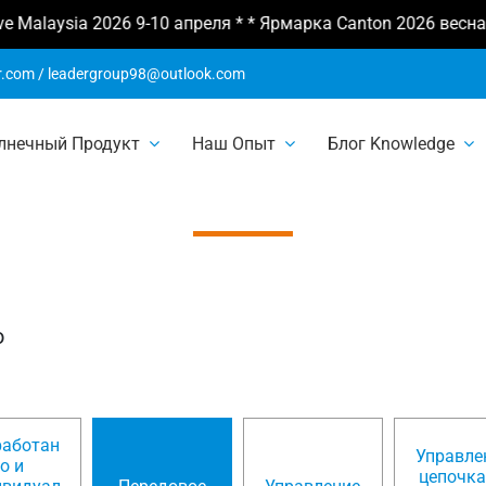
e Malaysia 2026 9-10 апреля * * Ярмарка Canton 2026 весна 1
r.com
/
leadergroup98@outlook.com
лнечный Продукт
Наш Опыт
Блог Knowledge
довое произво
о
работан
Управле
о и
цепочк