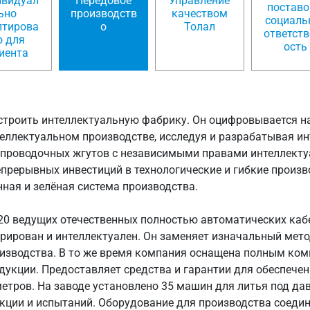
ивидуал
Передовое
Управление
поставо
ьно
производств
качеством
социаль
птирова
о
Толал
ответст
о для
ость
иента
а строить интеллектуальную фабрику. Он оцифровывается на
теллектуальном производстве, исследуя и разрабатывая ин
и проводочных жгутов с независимыми правами интеллекту
епрерывных инвестиций в технологические и гибкие произ
ная и зелёная система производства.
 20 ведущих отечественных полностью автоматических каб
грирован и интеллектуален. Он заменяет изначальный мет
изводства. В то же время компания оснащена полным ком
дукции. Предоставляет средства и гарантии для обеспече
етров. На заводе установлено 35 машин для литья под да
кции и испытаний. Оборудование для производства соедин