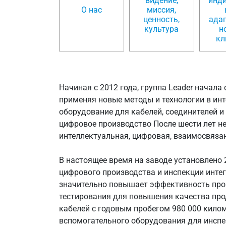
видение,
инд
О нас
миссия,
ценность,
ада
культура
н
кл
Начиная с 2012 года, группа Leader начал
применяя новые методы и технологии в ин
оборудование для кабелей, соединителей 
цифровое производство После шести лет н
интеллектуальная, цифровая, взаимосвязан
В настоящее время на заводе установлено
цифрового производства и инспекции инте
значительно повышает эффективность про
тестирования для повышения качества про
кабелей с годовым пробегом 980 000 килом
вспомогательного оборудования для инспе