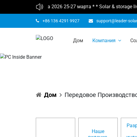
* Solar Show Africa 2026 25-27 марта * * Solar & storage liv
+86 136 4291 9927
support@leader-sola
Дом
Компания
Со
Пере
Дом
Передовое Производств
Раз
Наше