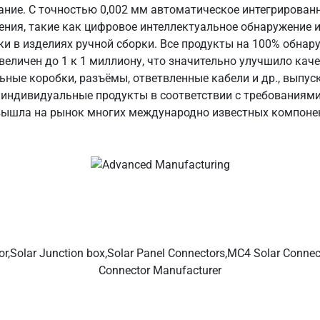
ание. С точностью 0,002 мм автоматическое интегрирован
ения, такие как цифровое интеллектуальное обнаружение 
ки в изделиях ручной сборки. Все продукты на 100% обна
величен до 1 к 1 миллиону, что значительно улучшило кач
льные коробки, разъёмы, ответвленные кабели и др., вып
и индивидуальные продукты в соответствии с требованиям
 вышла на рынок многих международно известных компоне
чных кабелей и разъёмов, солнечные разъёмы, солнечные 