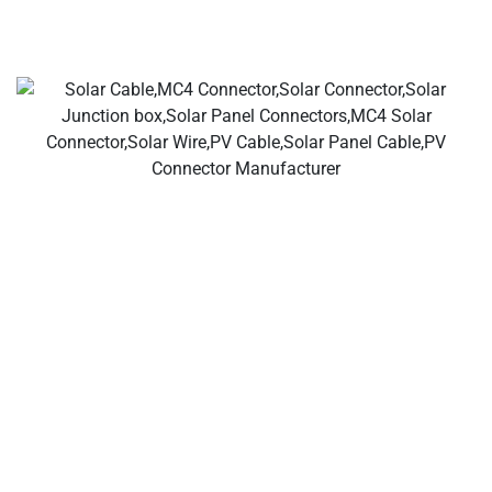
Ваши производители солнечных кабелей и разъёмов,
солнечные разъёмы, солнечные кабели,
водонепроницаемые разъёмы, солнечные
распределительные коробки, поставщики солнечных
кабелей, поставщики инструментов для установки
солнечных панелей!
О компании