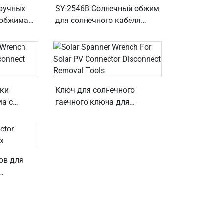
ручных
SY-2546B Солнечный обжим
 обжима
для солнечного кабеля
ов с
2,5/4/6 мм²
,5/4/6,0
рки
Ключ для солнечного
ма с
гаечного ключа для
и
инструментов для удаления
мом
отключения солнечных
фотоэлектрических
разъёмов
ов для
й