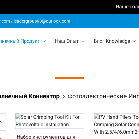
Наше солнечно
r.com
/
leadergroup98@outlook.com
трические инст
лнечный Продукт
Наш Опыт
Блог Knowledge
аксессуары
олнечный Коннектор
Фотоэлектрические Ин
Набор инструментов для