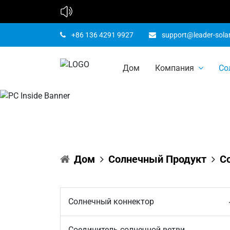
+86 136 4291 9927
support@leader-sola
Фотоэлек
Дом
Компания
Со
Дом
Солнечный Продукт
С
Солнечный коннектор
Соединитель солнечной ветви