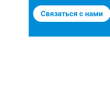
Связаться с нами
Ваши производители солне
разъёмы, солнечные распр