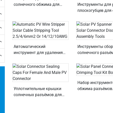
солнечного обжима для
Инструменты для 
фотоэлектрической
плоскогубцев для
установки
солнечных разъём
помощью кабеля 2
мм²
Автоматический
Инструменты сбо
инструмент для удаления
солнечного разъё
солнечных кабелей для
гаечным ключом 
фотоэлектрических
солнечным разъё
проводов 2,5/4/6 мм² или
14/12/10 AWG
Набор инструмент
Уплотнительные крышки
обжима разъёмов
солнечных разъёмов для
солнечных панеле
женского и мужского PV
разъёмов